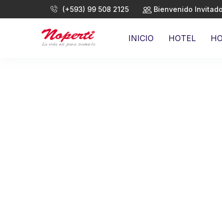
(+593) 99 508 2125
Bienvenido Invitad
INICIO
HOTEL
H